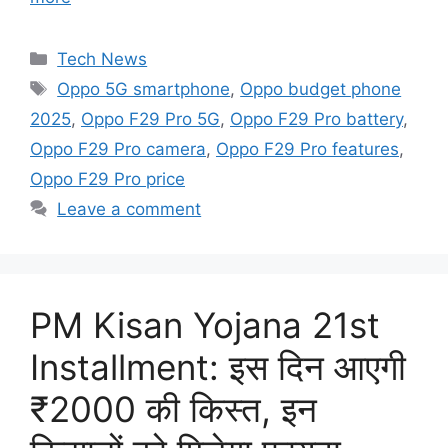
Categories
Tech News
Tags
Oppo 5G smartphone
,
Oppo budget phone
2025
,
Oppo F29 Pro 5G
,
Oppo F29 Pro battery
,
Oppo F29 Pro camera
,
Oppo F29 Pro features
,
Oppo F29 Pro price
Leave a comment
PM Kisan Yojana 21st
Installment: इस दिन आएगी
₹2000 की किस्त, इन