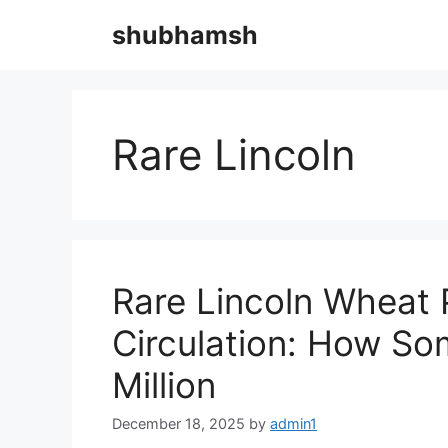
Skip
shubhamsh
to
content
Rare Lincoln
Rare Lincoln Wheat P
Circulation: How So
Million
December 18, 2025
by
admin1