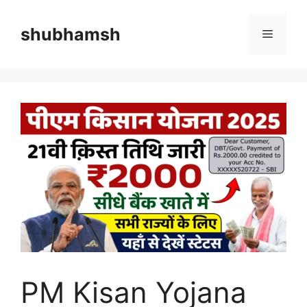
Skip
to
shubhamsh
Menu
content
PM Kisan Yojana