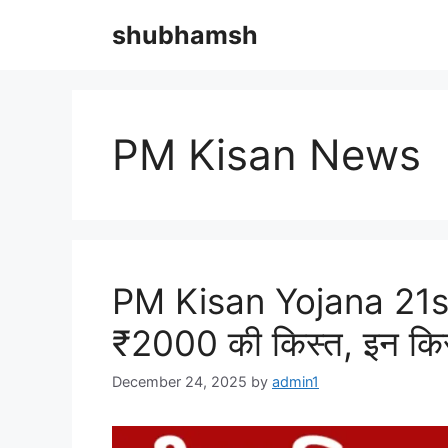
Skip
shubhamsh
to
content
PM Kisan News
PM Kisan Yojana 21st
₹2000 की किस्त, इन किसा
December 24, 2025
by
admin1